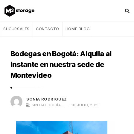
M
SUCURSALES
CONTACTO
HOME BLOG
3
s
Bodegas en Bogotá: Alquila al
t
o
instante en nuestra sede de
r
Montevideo
a
g
e
SONIA RODRIGUEZ
–
SIN CATEGORÍA
10 JULIO, 2025
B
l
o