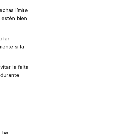
echas límite
 estén bien
liar
mente si la
tar la falta
 durante
 las