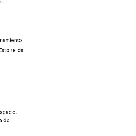
s.
enamiento
Esto te da
espacio,
a de