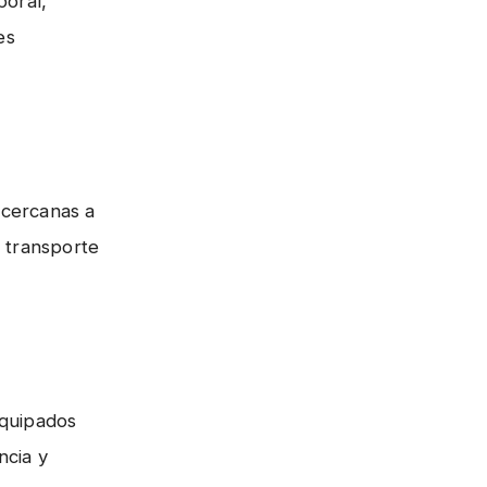
oral,
es
 cercanas a
e transporte
equipados
ncia y