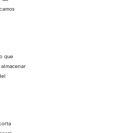
licamos
io que
 almacenar
del
corta