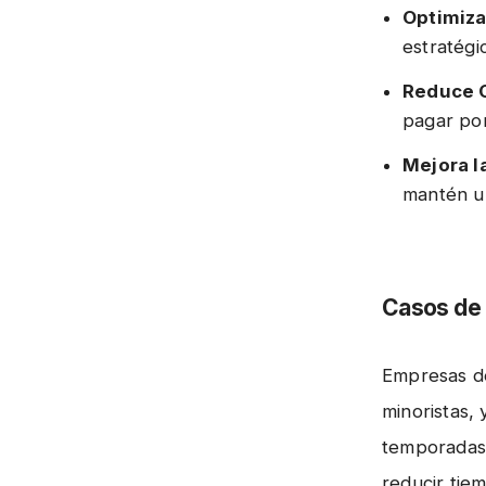
Optimiza
estratégi
Reduce 
pagar po
Mejora l
mantén un
Casos de 
Empresas de
minoristas,
temporadas 
reducir tie