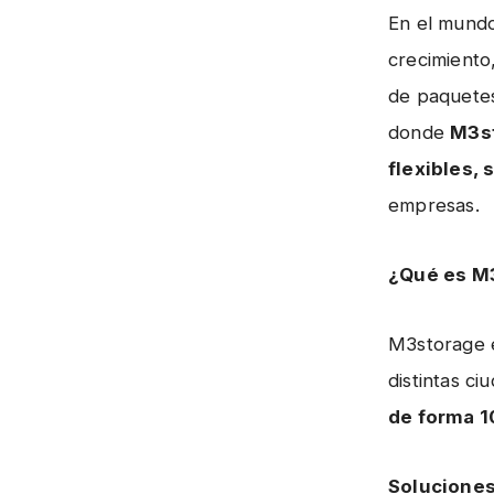
g
En el mundo
crecimiento
de paquetes
donde
M3s
flexibles,
empresas.
¿Qué es M
M3storage e
distintas c
de forma 1
Soluciones