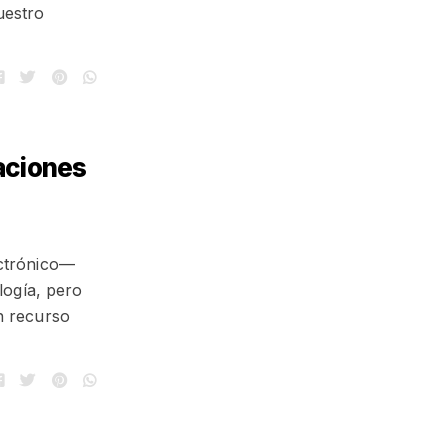
uestro
raciones
ectrónico—
logía, pero
n recurso