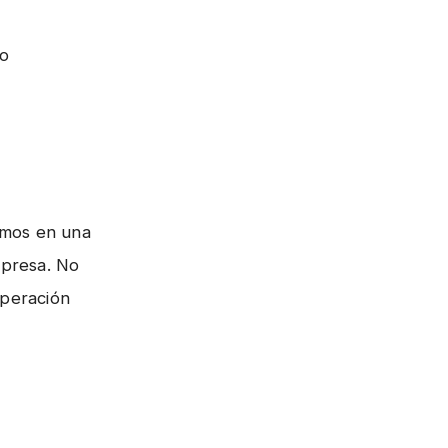
eo
emos en una
mpresa. No
operación