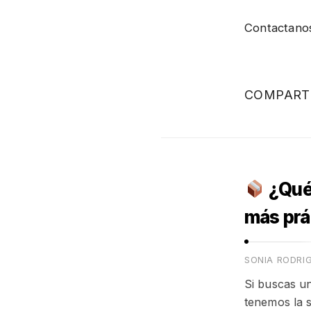
Contactanos
COMPART
¿Qué 
más prá
SONIA RODRI
Si buscas u
tenemos la s