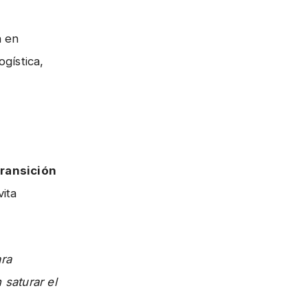
n en
gística,
transición
ita
ra
 saturar el