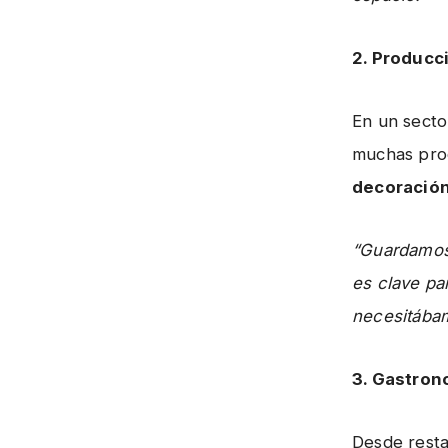
2. Producc
En un secto
muchas pro
decoració
“Guardamos 
es clave par
necesitába
3. Gastrono
Desde resta