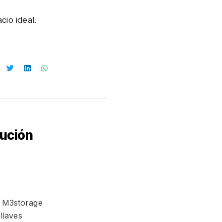
io ideal.
lución
n M3storage
llaves