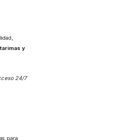
lidad,
 tarimas y
cceso 24/7
as para