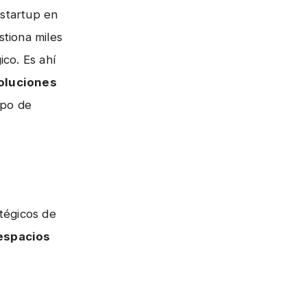
startup en
stiona miles
co. Es ahí
oluciones
ipo de
tégicos de
 espacios