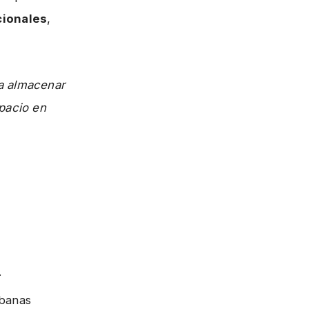
cionales
,
a almacenar
spacio en
.
rbanas