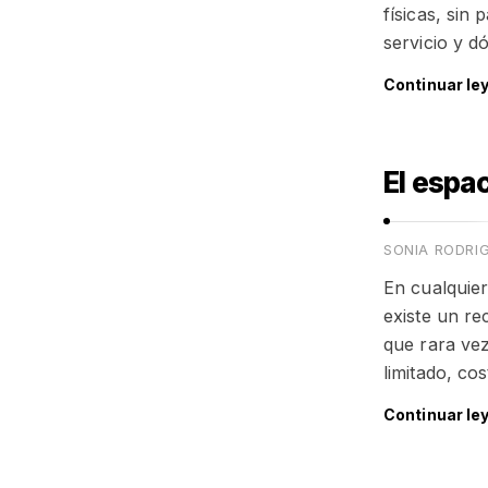
físicas, sin
servicio y 
Continuar le
El espa
SONIA RODRI
En cualquier
existe un re
que rara vez
limitado, co
Continuar le