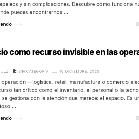
 papeleos y sin complicaciones. Descubre cómo funciona n
dónde puedes encontrarnos …
yendo
cio como recurso invisible en las ope
GUEZ
SIN CATEGORÍA
16 DICIEMBRE, 2025
 operación —logística, retail, manufactura o comercio el
curso tan crítico como el inventario, el personal o la tecno
 se gestiona con la atención que merece: el espacio. Es u
stoso …
yendo