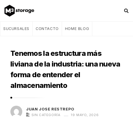
M
SUCURSALES
CONTACTO
HOME BLOG
3
s
Tenemos la estructura más
t
o
liviana de la industria: una nueva
r
forma de entender el
a
almacenamiento
g
e
–
JUAN JOSE RESTREPO
B
SIN CATEGORÍA
19 MAYO, 2026
l
o