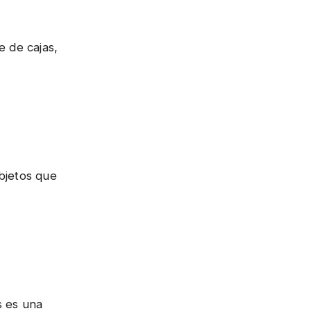
e de cajas,
bjetos que
 es una