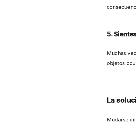
consecuenci
5. Siente
Muchas vece
objetos ocu
La soluc
Mudarse imp