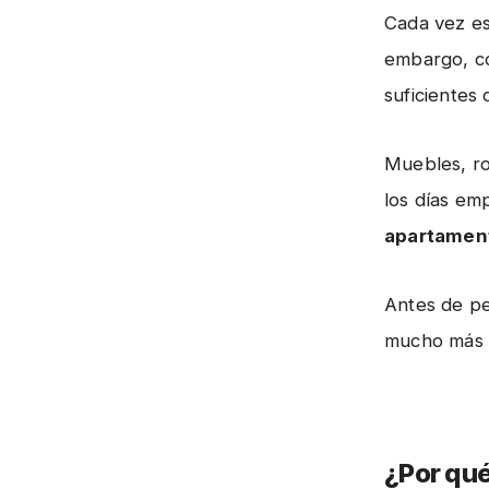
g
Cada vez es
embargo, co
suficientes
Muebles, ro
los días em
apartament
Antes de pe
mucho más 
¿Por qué