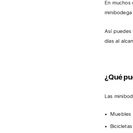
En muchos c
minibodega 
Así puedes 
días al alca
¿Qué pu
Las minibod
Muebles
Bicicletas