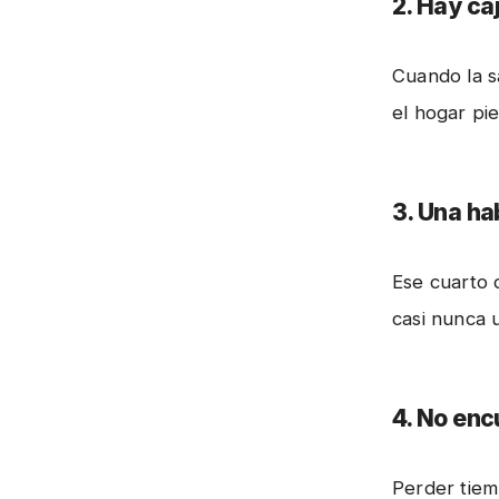
2. Hay ca
Cuando la s
el hogar pie
3. Una ha
Ese cuarto 
casi nunca ut
4. No enc
Perder tie