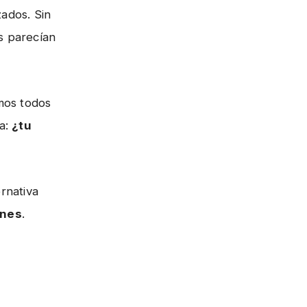
ados. Sin
s parecían
mos todos
ta:
¿tu
rnativa
enes
.