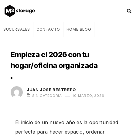
M
SUCURSALES
CONTACTO
HOME BLOG
3
s
Empieza el 2026 con tu
t
o
hogar/oficina organizada
r
a
g
JUAN JOSE RESTREPO
e
SIN CATEGORÍA
10 MARZO, 2026
–
B
l
El inicio de un nuevo año es la oportunidad
o
perfecta para hacer espacio, ordenar